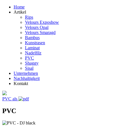
Home
Artikel
Rips
Velours Exposhow
Velours Opal
Velours Smaragd
Bambus
Kunstrasen
Laminat
Nadelfilz
PVC
Shaggy
Sisal
Unternehmen
Nachhaltigkeit
Kontakt
PVC als
PVC